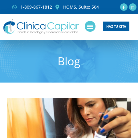
1-809-867-1812
HOMS, Suite: 504
HAZ TU CITA
Blog