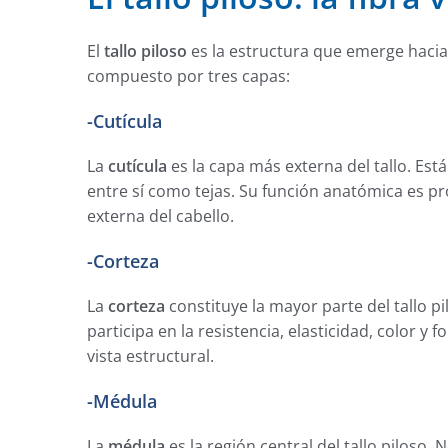
El
tallo piloso
es la estructura que emerge hacia l
compuesto por tres capas:
-Cutícula
La
cutícula
es la capa más externa del tallo. Es
entre sí como tejas. Su función anatómica es prote
externa del cabello.
-Corteza
La
corteza
constituye la mayor parte del tallo p
participa en la resistencia, elasticidad, color y
vista estructural.
-Médula
La
médula
es la región central del tallo piloso